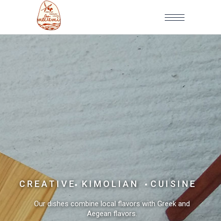
CREATIVE
KIMOLIAN
CUISINE
Our dishes combine local flavors with Greek and
Aegean flavors.