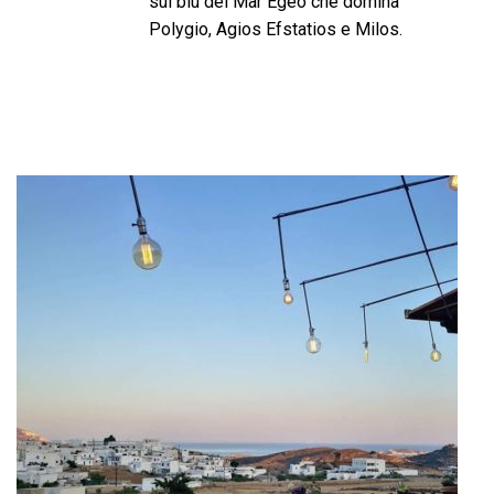
sul blu del Mar Egeo che domina
Polygio, Agios Efstatios e Milos.