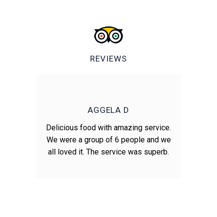
REVIEWS
G
AGGELA D
that
Delicious food with amazing service.
Thi
have
We were a group of 6 people and we
wa
 and
all loved it. The service was superb.
vie
nice
le,
o
c!
fr
pers