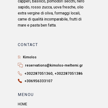
capperi, basilico, pomodori secchi, nero
sapido, rosso zucca, uova fresche, olio
extra vergine di oliva, formaggi locali,
carne di qualità incomparabile, frutti di
mare e pasta ben fatta.
CONTACT
Kimolos
reservations@kimolos-meltemi.gr
+302287051360, +302287051386
+306956333107
ΜΕΝΟU
HOME